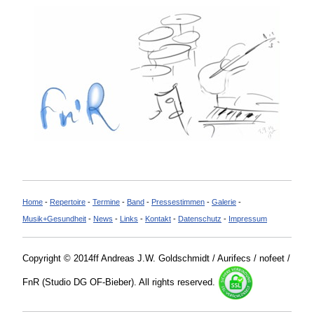
Home
-
Repertoire
-
Termine
-
Band
-
Pressestimmen
-
Galerie
-
Musik+Gesundheit
-
News
-
Links
-
Kontakt
-
Datenschutz
-
Impressum
Copyright © 2014ff Andreas J.W. Goldschmidt / Aurifecs / nofeet /
FnR (Studio DG OF-Bieber). All rights reserved.