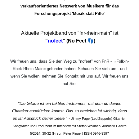
verkaufsorientiertes Netzwerk von Musikern für das
Forschungsprojekt 'Musik statt Pille'
Aktuelle Projektband von "fnr-rhein-main" ist
👣
"
nofeet
" (No Feet
)
Wir freuen uns, dass Sie den Weg zu "nofeet" von FnR - »Folk-n-
Rock Rhein Main« gefunden haben. Schauen Sie sich um - und
wenn Sie wollen, nehmen Sie Kontakt mit uns auf. Wir freuen uns
auf Sie.
"Die Gitarre ist ein taktiles Instrument, mit dem du deinen
Charaker ausdrücken kannst. Das zu erreichen ist wichtig, denn
es ist Ausdruck deiner Seele." -
Jimmy Page (Led Zeppelin) Gitarrist,
Songwriter und Produzent im Interview mit Stefan Woldach. Akkustik Gitarre
5/2014: 30-32 (Hrsg.: Peter Finger) ISSN 0946-9397